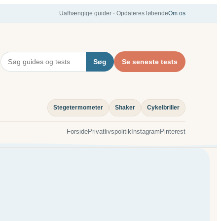
Uafhængige guider · Opdateres løbende
Om os
Søg
Se seneste tests
Stegetermometer
Shaker
Cykelbriller
Forside
Privatlivspolitik
Instagram
Pinterest