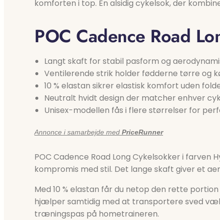
komforten i top. En alsidig cykelsok, der kombi
POC Cadence Road Lon
Langt skaft for stabil pasform og aerodynamis
Ventilerende strik holder fødderne tørre og k
10 % elastan sikrer elastisk komfort uden fold
Neutralt hvidt design der matcher enhver cyk
Unisex-modellen fås i flere størrelser for perfe
Annonce i samarbejde med
PriceRunner
POC Cadence Road Long Cykelsokker i farven Hydr
kompromis med stil. Det lange skaft giver et aer
Med 10 % elastan får du netop den rette portion
hjælper samtidig med at transportere sved væk
træningspas på hometraineren.