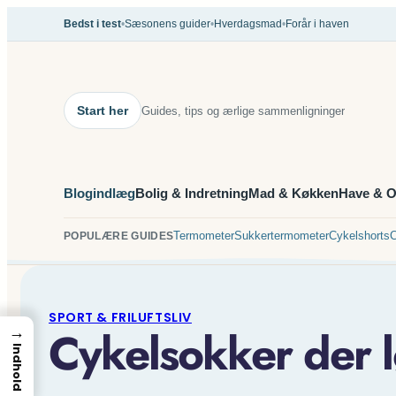
Spring
•
•
•
Bedst i test
Sæsonens guider
Hverdagsmad
Forår i haven
til
indhold
Start her
Guides, tips og ærlige sammenligninger
Blogindlæg
Bolig & Indretning
Mad & Køkken
Have & O
Termometer
Sukkertermometer
Cykelshorts
C
POPULÆRE GUIDES
SPORT & FRILUFTSLIV
Cykelsokker der lø
→
Indhold