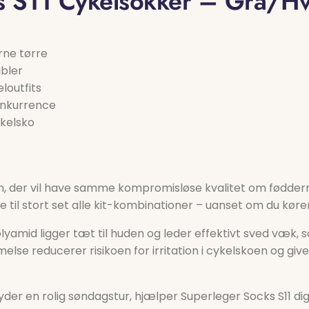
s S11 Cykelsokker – Grå/Hv
rne tørre
bler
loutfits
onkurrence
ykelsko
teren, der vil have samme kompromisløse kvalitet om fødd
 til stort set alle kit-kombinationer – uanset om du kører 
yamid ligger tæt til huden og leder effektivt sved væk, s
se reducerer risikoen for irritation i cykelskoen og give
nyder en rolig søndagstur, hjælper Superleger Socks S11 