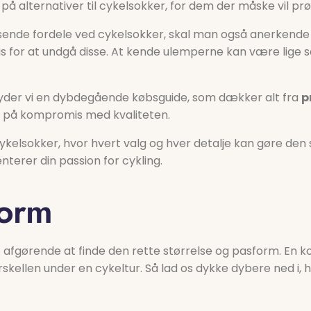
 alternativer til cykelsokker, for dem der måske vil prø
sende fordele ved cykelsokker, skal man også anerkende
is for at undgå disse. At kende ulemperne kan være lige 
ilbyder vi en dybdegående købsguide, som dækker alt fra
p
å på kompromis med kvaliteten.
ykelsokker, hvor hvert valg og hver detalje kan gøre den sto
terer din passion for cykling.
form
 afgørende at finde den rette størrelse og pasform. En ko
rskellen under en cykeltur. Så lad os dykke dybere ned i,