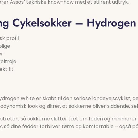
nerer Assos’ tekniske know-how med et stilrent udtryk.
g Cykelsokker – Hydrogen
k profil
ølige
er
eltrøje
kt fit
ogen White er skabt til den seriøse landevejscyklist, de
odynamisk look og sikrer, at sokkerne bliver siddende, sel
 stretch, så sokkerne slutter tæt om foden og minimerer f
, så dine fødder forbliver tørre og komfortable – også 