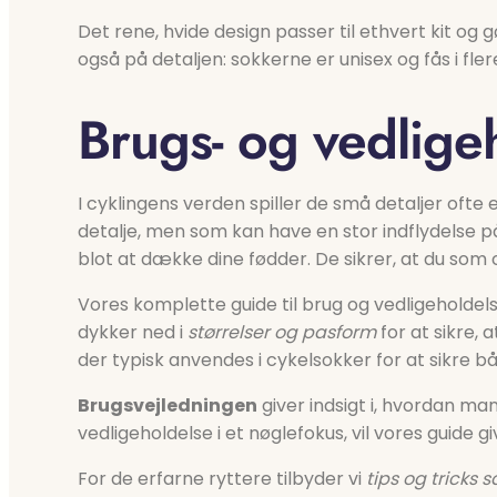
Det rene, hvide design passer til ethvert kit o
også på detaljen: sokkerne er unisex og fås i fle
Brugs- og vedlige
I cyklingens verden spiller de små detaljer oft
detalje, men som kan have en stor indflydelse p
blot at dække dine fødder. De sikrer, at du som
Vores komplette guide til brug og vedligeholdels
dykker ned i
størrelser og pasform
for at sikre, 
der typisk anvendes i cykelsokker for at sikre b
Brugsvejledningen
giver indsigt i, hvordan ma
vedligeholdelse i et nøglefokus, vil vores guide 
For de erfarne ryttere tilbyder vi
tips og tricks