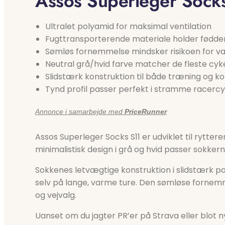
Assos Superleger Sock
Ultralet polyamid for maksimal ventilation
Fugttransporterende materiale holder fødde
Sømløs fornemmelse mindsker risikoen for va
Neutral grå/hvid farve matcher de fleste cyke
Slidstærk konstruktion til både træning og k
Tynd profil passer perfekt i stramme racerc
Annonce i samarbejde med
PriceRunner
Assos Superleger Socks S11 er udviklet til ryt
minimalistisk design i grå og hvid passer sokkerne
Sokkenes letvægtige konstruktion i slidstærk pol
selv på lange, varme ture. Den sømløse fornemmel
og vejvalg.
Uanset om du jagter PR’er på Strava eller blot 