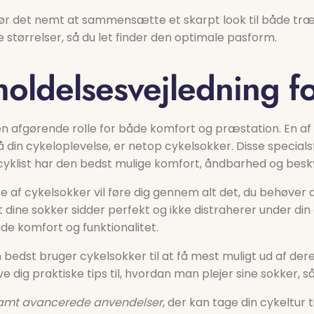
g gør det nemt at sammensætte et skarpt look til både tr
re størrelser, så du let finder den optimale pasform.
holdelsesvejledning f
e en afgørende rolle for både komfort og præstation. En a
å din cykeloplevelse, er netop cykelsokker. Disse specia
 cyklist har den bedst mulige komfort, åndbarhed og besky
e af cykelsokker vil føre dig gennem alt det, du behøver 
at dine sokker sidder perfekt og ikke distraherer under d
åde komfort og funktionalitet.
n bedst bruger cykelsokker til at få mest muligt ud af de
give dig praktiske tips til, hvordan man plejer sine sokker
 samt avancerede anvendelser
, der kan tage din cykeltur 