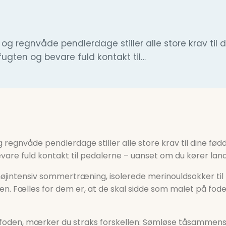
regnvåde pendlerdage stiller alle store krav til d
fugten og bevare fuld kontakt til…
gnvåde pendlerdage stiller alle store krav til dine fødd
vare fuld kontakt til pedalerne – uanset om du kører land
højintensiv sommertræning, isolerede merinouldsokker til
n. Fælles for dem er, at de skal sidde som malet på foden
foden, mærker du straks forskellen: Sømløse tåsammensy