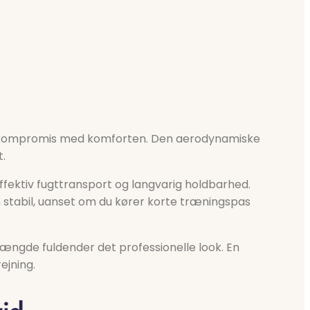
 på kompromis med komforten. Den aerodynamiske
t.
effektiv fugttransport og langvarig holdbarhed.
 stabil, uanset om du kører korte træningspas
længde fuldender det professionelle look. En
ejning.