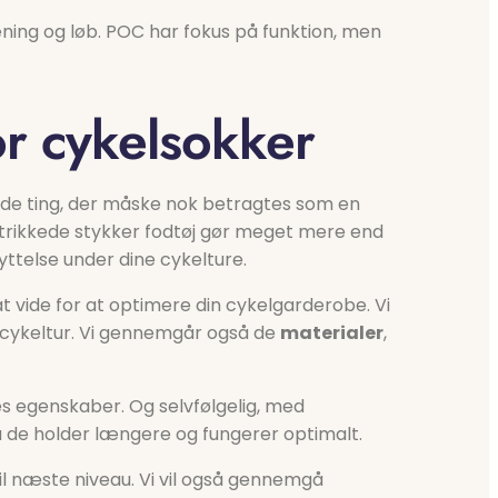
æning og løb. POC har fokus på funktion, men
or cykelsokker
f de ting, der måske nok betragtes som en
lstrikkede stykker fodtøj gør meget mere end
ttelse under dine cykelture.
at vide for at optimere din cykelgarderobe. Vi
in cykeltur. Vi gennemgår også de
materialer
,
res egenskaber. Og selvfølgelig, med
, så de holder længere og fungerer optimalt.
til næste niveau. Vi vil også gennemgå