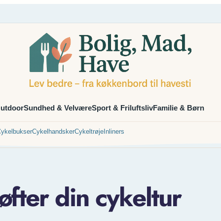
utdoor
Sundhed & Velvære
Sport & Friluftsliv
Familie & Børn
ykelbukser
Cykelhandsker
Cykeltrøje
Inliners
fter din cykeltur